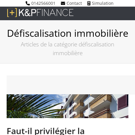
Skip
0142566001
Contact
Simulation
to
Open
Close
content
mobile
mobile
Défiscalisation immobilière
menu
menu
Articles de la catégorie défiscalisation
immobilière
Faut-il privilégier la