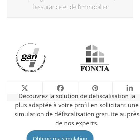
first
l’assurance et de l’immobilier
slide
Use
the
left
and
right
arrow
keys
to
Découvrez la solution de défiscalisation la
access
the
plus adaptée à votre profil en sollicitant une
carousel
simulation de défiscalisation gratuite auprès
navigation
de nos experts.
buttons
Obtenir ma simulation