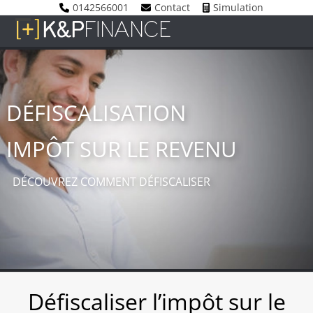
Skip
0142566001
Contact
Simulation
to
Open
Close
content
mobile
mobile
menu
menu
DÉFISCALISATION
IMPÔT SUR LE REVENU
DÉCOUVREZ COMMENT DÉFISCALISER
Défiscaliser l’impôt sur le