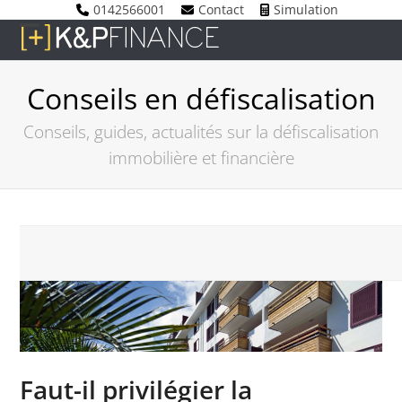
Skip
0142566001
Contact
Simulation
to
Open
Close
content
mobile
mobile
Conseils en défiscalisation
menu
menu
Conseils, guides, actualités sur la défiscalisation
immobilière et financière
Faut-il privilégier la