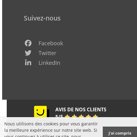
Suivez-nous
Facebook
Twitter
LinkedIn
Pages
AVIS DE NOS CLIENTS
Jaunes
5
/
5
Nous utilisons des cookies pour vous garantir
Copyright K&P Défiscalisation 2006-2025 -
Mentions légales
la meilleure expérience sur notre site web. Si
J'ai compris
- Reproduction interdite
vous continuez à utiliser ce site, nous