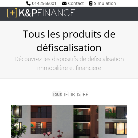
Skip
0142566001
Contact
Simulation
to
Open
Close
content
mobile
mobile
Tous les produits de
menu
menu
défiscalisation
Découvrez les dispositifs de défiscalisation
immobilière et financière
Tous
IFI
IR
IS
RF