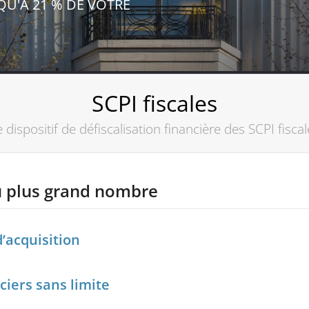
QU'À 21 % DE VOTRE
SCPI fiscales
 dispositif de défiscalisation financière des SCPI fisca
du plus grand nombre
’acquisition
ciers sans limite