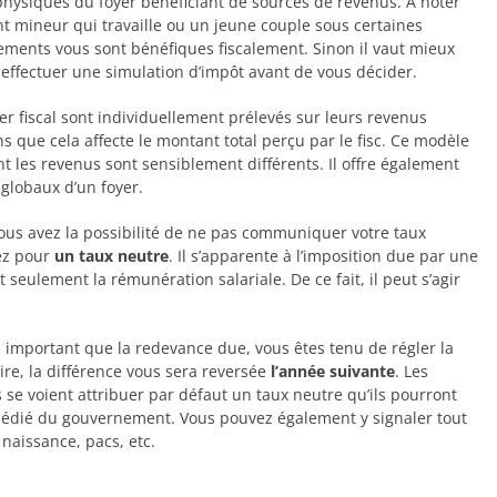
hysiques du foyer bénéficiant de sources de revenus. À noter
nt mineur qui travaille ou un jeune couple sous certaines
hements vous sont bénéfiques fiscalement. Sinon il vaut mieux
à effectuer une simulation d’impôt avant de vous décider.
r fiscal sont individuellement prélevés sur leurs revenus
ns que cela affecte le montant total perçu par le fisc. Ce modèle
nt les revenus sont sensiblement différents. Il offre également
 globaux d’un foyer.
ous avez la possibilité de ne pas communiquer votre taux
tez pour
un taux neutre
. Il s’apparente à l’imposition due par une
seulement la rémunération salariale. De ce fait, il peut s’agir
s important que la redevance due, vous êtes tenu de régler la
aire, la différence vous sera reversée
l’année suivante
. Les
se voient attribuer par défaut un taux neutre qu’ils pourront
el dédié du gouvernement. Vous pouvez également y signaler tout
 naissance, pacs, etc.