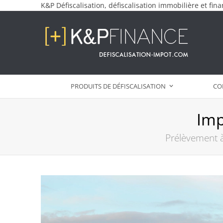
Skip
K&P Défiscalisation, défiscalisation immobilière et fina
to
content
PRODUITS DE DÉFISCALISATION
CO
Imp
Prélèvement à