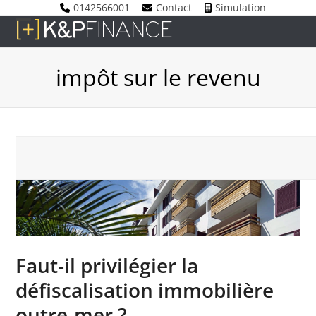
Skip
0142566001
Contact
Simulation
to
Open
Close
content
mobile
mobile
impôt sur le revenu
menu
menu
Faut-il privilégier la
défiscalisation immobilière
outre-mer ?