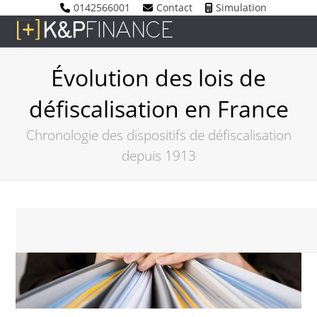
Skip
0142566001
Contact
Simulation
to
Open
Close
content
mobile
mobile
Évolution des lois de
menu
menu
défiscalisation en France
Chronologie des dispositifs de défiscalisation
depuis 1913