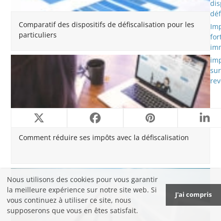
dis
déf
Comparatif des dispositifs de défiscalisation pour les
Imp
particuliers
for
imm
im
sur
re
Comment réduire ses impôts avec la défiscalisation
Nous utilisons des cookies pour vous garantir
la meilleure expérience sur notre site web. Si
J'ai compris
vous continuez à utiliser ce site, nous
supposerons que vous en êtes satisfait.