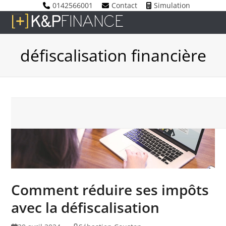
Skip
0142566001
Contact
Simulation
to
Open
Close
content
mobile
mobile
défiscalisation financière
menu
menu
Comment réduire ses impôts
avec la défiscalisation