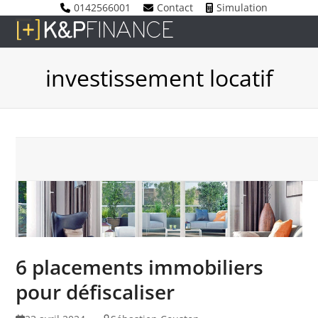
Skip
0142566001
Contact
Simulation
to
Open
Close
content
mobile
mobile
investissement locatif
menu
menu
6 placements immobiliers
pour défiscaliser