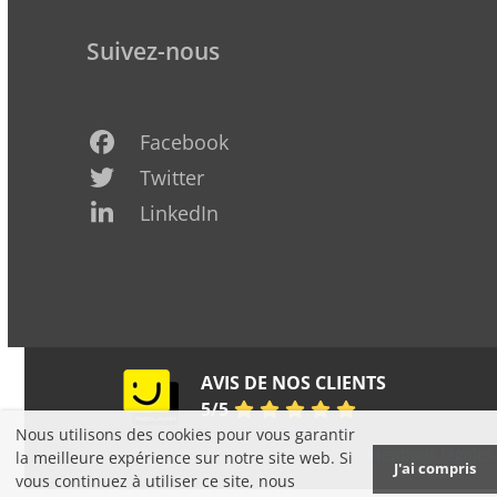
Suivez-nous
Facebook
Twitter
LinkedIn
Pages
AVIS DE NOS CLIENTS
Jaunes
5
/
5
Nous utilisons des cookies pour vous garantir
Copyright K&P Défiscalisation 2006-2025 -
Mentions légales
la meilleure expérience sur notre site web. Si
J'ai compris
- Reproduction interdite
vous continuez à utiliser ce site, nous