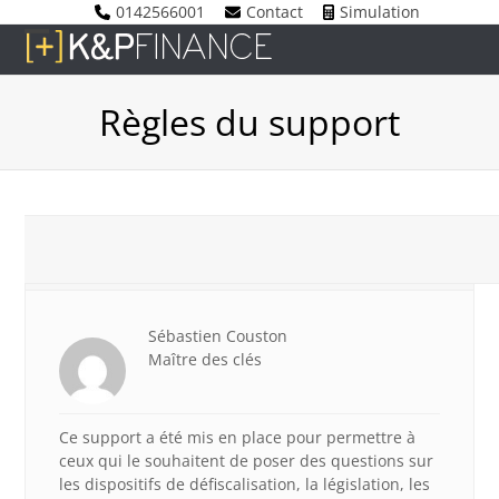
Skip
0142566001
Contact
Simulation
to
Open
Close
content
mobile
mobile
Règles du support
menu
menu
1 août 2017 à 9 h 40 min
#3087
Sébastien Couston
Maître des clés
Ce support a été mis en place pour permettre à
ceux qui le souhaitent de poser des questions sur
les dispositifs de défiscalisation, la législation, les