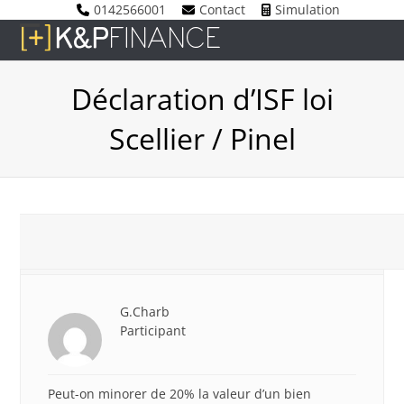
Skip
0142566001
Contact
Simulation
to
Open
Close
content
mobile
mobile
Déclaration d’ISF loi
menu
menu
Scellier / Pinel
3 octobre 2017 à 9 h 21 min
#3168
G.Charb
Participant
Peut-on minorer de 20% la valeur d’un bien