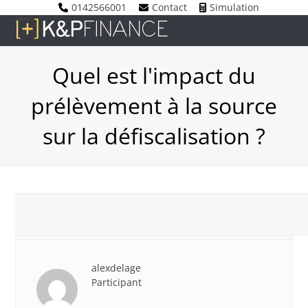
Skip
0142566001
Contact
Simulation
to
Open
Close
content
mobile
mobile
Quel est l'impact du
menu
menu
prélèvement à la source
sur la défiscalisation ?
26 février 2018 à 14 h 45 min
#3613
alexdelage
Participant