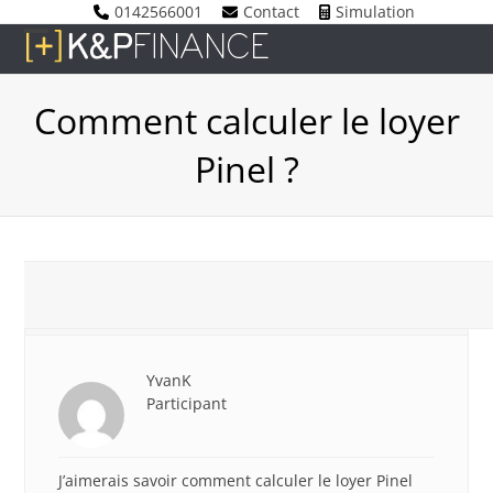
Skip
0142566001
Contact
Simulation
to
Open
Close
content
mobile
mobile
Comment calculer le loyer
menu
menu
Pinel ?
22 novembre 2017 à 15 h 07 min
#3222
YvanK
Participant
J’aimerais savoir comment calculer le loyer Pinel