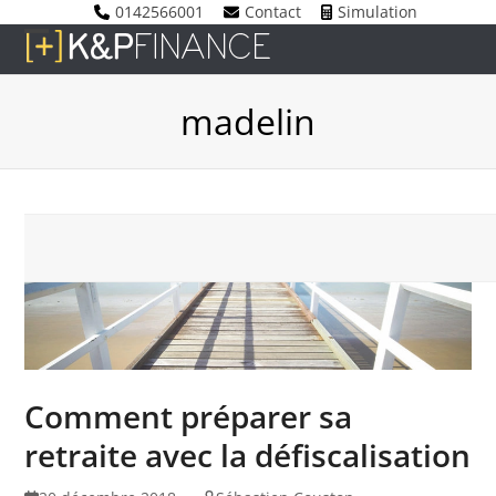
Skip
0142566001
Contact
Simulation
to
Open
Close
content
mobile
mobile
madelin
menu
menu
Comment préparer sa
retraite avec la défiscalisation