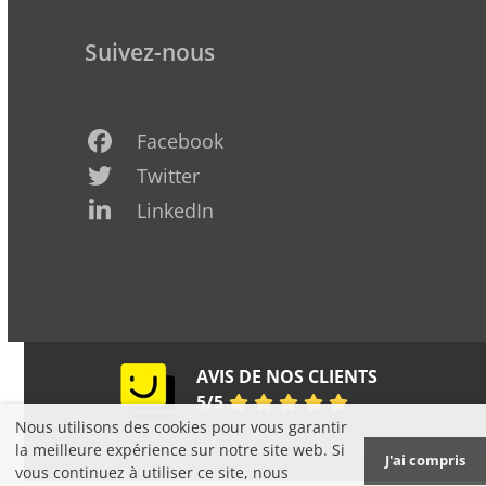
Suivez-nous
Facebook
Twitter
LinkedIn
Pages
AVIS DE NOS CLIENTS
Jaunes
5
/
5
Nous utilisons des cookies pour vous garantir
Copyright K&P Défiscalisation 2006-2025 -
Mentions légales
la meilleure expérience sur notre site web. Si
J'ai compris
- Reproduction interdite
vous continuez à utiliser ce site, nous