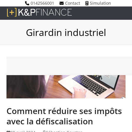
Skip
0142566001
Contact
Simulation
to
Open
Close
content
mobile
mobile
Girardin industriel
menu
menu
Comment réduire ses impôts
avec la défiscalisation