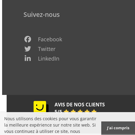
Suivez-nous
Facebook
Twitter
LinkedIn
Pages
AVIS DE NOS CLIENTS
Jaunes
5
/
5
Nous utilisons des cookies pour vous garantir
Copyright K&P Défiscalisation 2006-2025 -
Mentions légales
la meilleure expérience sur notre site web. Si
J'ai compris
- Reproduction interdite
vous continuez à utiliser ce site, nous