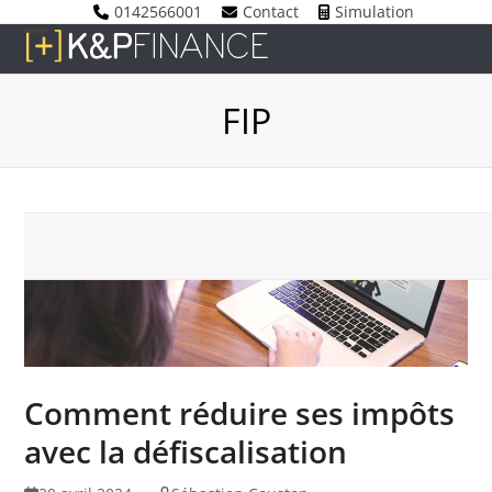
Skip
0142566001
Contact
Simulation
to
Open
Close
content
mobile
mobile
FIP
menu
menu
Comment réduire ses impôts
avec la défiscalisation