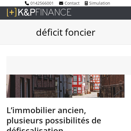
Skip
0142566001
Contact
Simulation
to
Open
Close
content
mobile
mobile
déficit foncier
menu
menu
L’immobilier ancien,
plusieurs possibilités de
défiscalisation